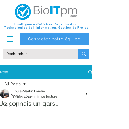
Intelligence d'affaires, Organisation,
Technologies de l'Information, Gestion de Projet
Contacter notre équipe
Post
All Posts
Louis-Martin Landry
All Posts
27 nov. 2014
3 min de lecture
Je connais un gars…
Recent