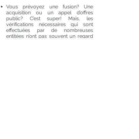
Vous prévoyez une fusion? Une
acquisition ou un appel d’offres
public? C’est super! Mais, les
vérifications nécessaires qui sont
effectuées par de nombreuses
entitées n’ont pas souvent un regard
approfondi sur les TI de chaque côté.
À mesure que le marché des TI
change, nous avons décidé d’exercer
notre profession d’une manière bien
différente de celle des fournisseurs
de services gérés : nous avons
décidé de nous engager à divulguer
toute commission reçue pour un
produit ou un service que nous
recommandons. Ce concept unique
de divulgation des commissions nous
permet d’offrir une décision
entièrement transparente et la
meilleure qui soit pour le client.
Si un fournisseur nous offre une
commission et que nous ne