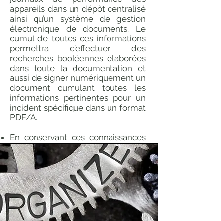
appareils dans un dépôt centralisé
ainsi qu’un système de gestion
électronique de documents. Le
cumul de toutes ces informations
permettra d’effectuer des
recherches booléennes élaborées
dans toute la documentation et
aussi de signer numériquement un
document cumulant toutes les
informations pertinentes pour un
incident spécifique dans un format
PDF/A.
En conservant ces connaissances
pendant une période de temps
spécifiquement approuvée, votre
service informatique surpassera
sans s’en rendre compte les
exigences de base spécifiées dans
les règles et règlements
conventionnels connus tels qu’ITIL
et Cobit, et répondra au concept